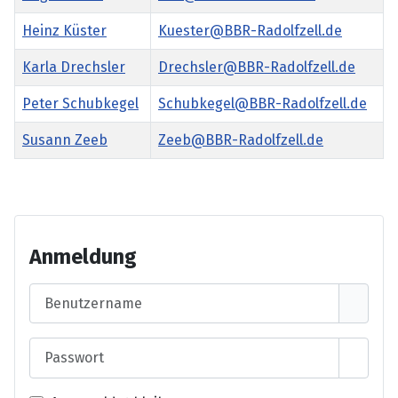
Heinz Küster
Kuester@BBR-Radolfzell.de
Karla Drechsler
Drechsler@BBR-Radolfzell.de
Peter Schubkegel
Schubkegel@BBR-Radolfzell.de
Susann Zeeb
Zeeb@BBR-Radolfzell.de
Kontakte,
Anmeldung
Benutzername
Passwort
Passwo