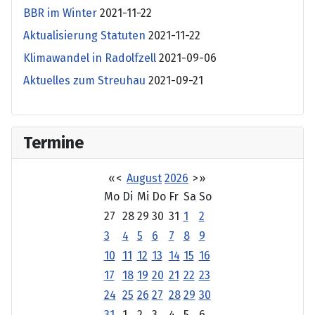
BBR im Winter
2021-11-22
Aktualisierung Statuten
2021-11-22
Klimawandel in Radolfzell
2021-09-06
Aktuelles zum Streuhau
2021-09-21
Termine
«
<
August
2026
>
»
Mo
Di
Mi
Do
Fr
Sa
So
27
28
29
30
31
1
2
3
4
5
6
7
8
9
10
11
12
13
14
15
16
17
18
19
20
21
22
23
24
25
26
27
28
29
30
31
1
2
3
4
5
6