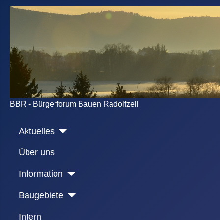
BBR - Bürgerforum Bauen Radolfzell
Aktuelles
Über uns
Information
Baugebiete
Intern