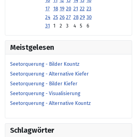
10
11
12
13
14
15
16
17
18
19
20
21
22
23
24
25
26
27
28
29
30
31
1
2
3
4
5
6
Meistgelesen
Seetorquerung - Bilder Kountz
Seetorquerung - Alternative Kiefer
Seetorquerung - Bilder Kiefer
Seetorquerung - Visualisierung
Seetorquerung - Alternative Kountz
Schlagwörter