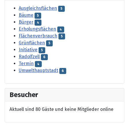
Ausgleichsflächen
5
Bäume
5
Bürger
4
Erholungsflächen
4
Flächenverbrauch
5
Grünflächen
5
Initiative
5
Radolfzell
6
Termin
4
Umwelthauptstadt
6
Besucher
Aktuell sind 80 Gäste und keine Mitglieder online