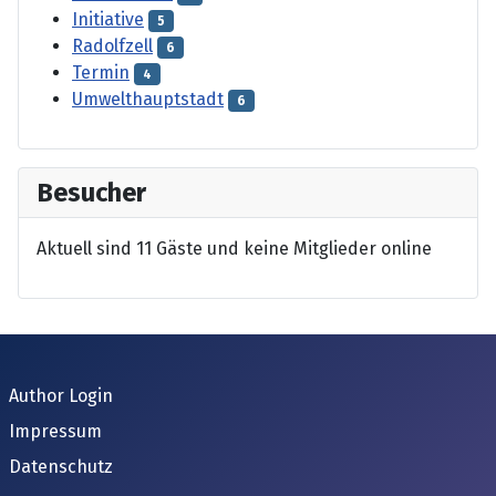
Initiative
5
Radolfzell
6
Termin
4
Umwelthauptstadt
6
Besucher
Aktuell sind 11 Gäste und keine Mitglieder online
Author Login
Impressum
Datenschutz