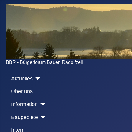
BBR - Bürgerforum Bauen Radolfzell
Aktuelles
Über uns
Information
Baugebiete
Intern