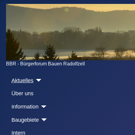
BBR - Bürgerforum Bauen Radolfzell
Aktuelles
Über uns
Information
Baugebiete
Intern