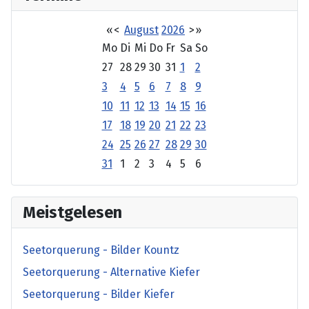
«
<
August
2026
>
»
Mo
Di
Mi
Do
Fr
Sa
So
27
28
29
30
31
1
2
3
4
5
6
7
8
9
10
11
12
13
14
15
16
17
18
19
20
21
22
23
24
25
26
27
28
29
30
31
1
2
3
4
5
6
Meistgelesen
Seetorquerung - Bilder Kountz
Seetorquerung - Alternative Kiefer
Seetorquerung - Bilder Kiefer