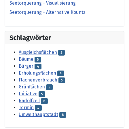
Seetorquerung - Visualisierung
Seetorquerung - Alternative Kountz
Schlagwörter
Ausgleichsflächen
5
Bäume
5
Bürger
4
Erholungsflächen
4
Flächenverbrauch
5
Grünflächen
5
Initiative
5
Radolfzell
6
Termin
4
Umwelthauptstadt
6